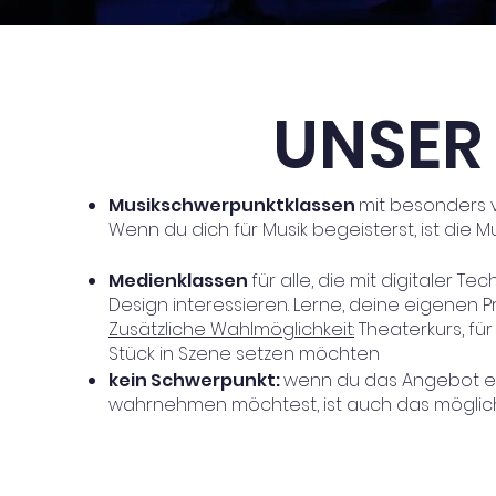
UNSER
Musikschwerpunktklassen
mit besonders vi
Wenn du dich für Musik begeisterst, ist die M
Medienkla
ssen
für alle, die mit digitaler T
Design interessieren. Lerne, deine eigenen 
Zusätzliche Wahlmöglichkeit:
Theaterkurs, fü
Stück in Szene setzen möchten
kein Schwerpunkt:
wenn du das Angebot ei
wahrnehmen möchtest, ist auch das möglic