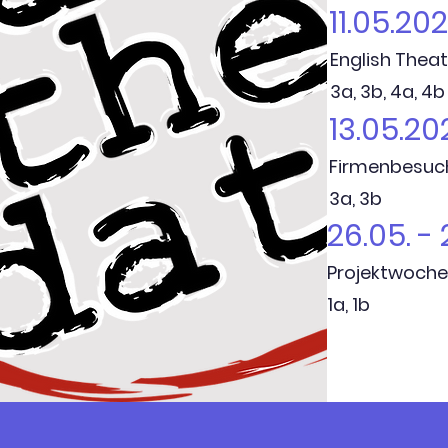
11.05.20
English Theat
3a, 3b, 4a, 4b
13.05.20
Firmenbesuch
3a, 3b
26.05. -
Projektwoche 
1a, 1b