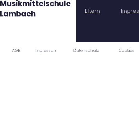
Musikmittelschule
Eltern
Impre
Lambach
AGB
Impressum
Datenschutz
Cookies