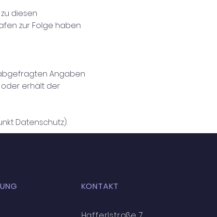
 zu diesen
rafen zur Folge haben
t abgefragten Angaben
 oder erhält der
nkt Datenschutz).
NDUNG
KONTAKT
Hafferlstraße 7