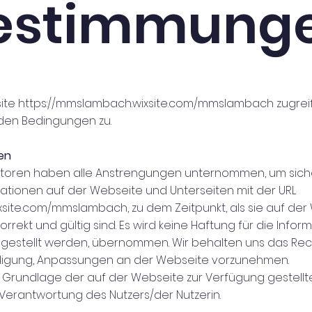
estimmung
site
https://mmslambach.wixsite.com/mmslambach
zugrei
 den Bedingungen zu.
en
toren haben alle Anstrengungen unternommen, um sicher
mationen auf der Webseite und Unterseiten mit der URL
ixsite.com/mmslambach,
zu dem Zeitpunkt, als sie auf de
orrekt und gültig sind. Es wird keine Haftung für die Infor
gestellt werden, übernommen. Wir behalten uns das Rech
digung, Anpassungen an der Webseite vorzunehmen.
 Grundlage der auf der Webseite zur Verfügung gestellt
n Verantwortung des Nutzers/der Nutzerin.