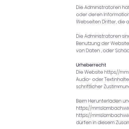
Die Administratoren haf
oder deren Informatio
Webseiten Dritter, die a
Die Administratoren sin
Benutzung der Website 
von Daten , oder Schä
Urheberrecht
Die Website
https://m
Audio- oder Textinhalte
schriftlicher Zustimmun
Beim Herunterladen un
https://mmslambach.w
https://mmslambach.w
dürfen in diesem Zusa