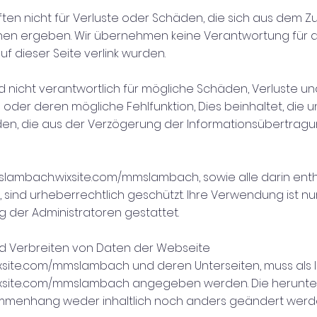
ten nicht für Verluste oder Schäden, die sich aus dem Zu
nen ergeben. Wir übernehmen keine Verantwortung für d
uf dieser Seite verlink wurden.
d nicht verantwortlich für mögliche Schäden, Verluste un
oder deren mögliche Fehlfunktion, Dies beinhaltet, die
den, die aus der Verzögerung der Informationsübertrag
mslambach.wixsite.com/mmslambach,
sowie alle darin enth
, sind urheberrechtlich geschützt. Ihre Verwendung ist nu
g der Administratoren gestattet.
d Verbreiten von Daten der Webseite
ixsite.com/mmslambach
und deren Unterseiten, muss als 
ixsite.com/mmslambach
angegeben werden. Die herunte
mmenhang weder inhaltlich noch anders geändert werd