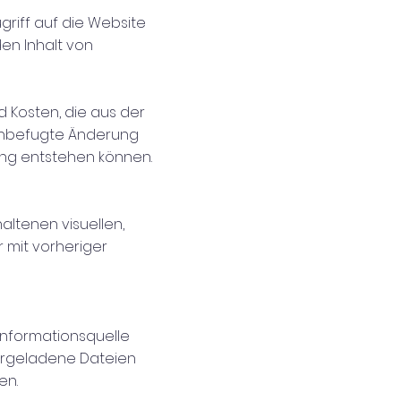
griff auf die Website
en Inhalt von
d Kosten, die aus der
 unbefugte Änderung
ung entstehen können.
altenen visuellen,
r mit vorheriger
Informationsquelle
rgeladene Dateien
en.