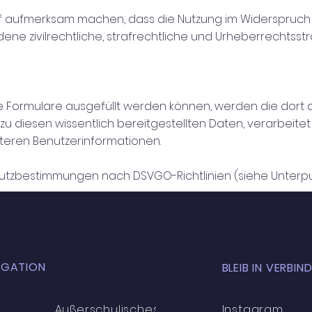
f aufmerksam machen, dass die Nutzung im Widerspruch
ne zivilrechtliche, strafrechtliche und Urheberrechtsst
 Formulare ausgefüllt werden können, werden die dor
 zu diesen wissentlich bereitgestellten Daten, verarbeitet
iteren Benutzerinformationen.
hutzbestimmungen nach DSVGO-Richtlinien (siehe Unterpu
IGATION
BLEIB IN VERBI
Außerschulisches
Instagram